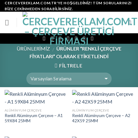
Skip
CERCEVEREKLAM.COM.TR'YE HOŞGELDINIZ! TÜM SORULARINIZI
BIZE ÇEKINMEDEN SORABILIRSINIZ.
to
content
ÜRÜNLERİMİZ
ÜRÜNLER “RENKLI ÇERÇEVE
/
FIYATLARI” OLARAK ETIKETLENDI
FILTRELE
ALÜMINYUM ÇERÇEVE
ALÜMINYUM ÇERÇEVE
Renkli Alüminyum Çerçeve – A1
Renkli Alüminyum Çerçeve – A2
59X84 25MM
42X59 25MM