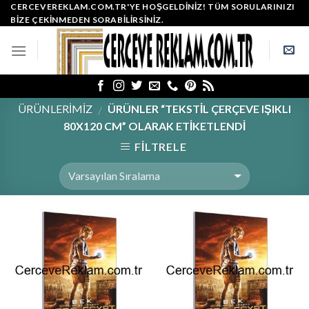
Skip
CERCEVEREKLAM.COM.TR'YE HOŞGELDINIZ! TÜM SORULARINIZI
BIZE ÇEKINMEDEN SORABILIRSINIZ.
to
content
ÜRÜNLERİMİZ
ÜRÜNLER “TEKSTİL ÇERÇEVE IŞIKLI
/
80X120 CM” OLARAK ETIKETLENDI
FILTRELE